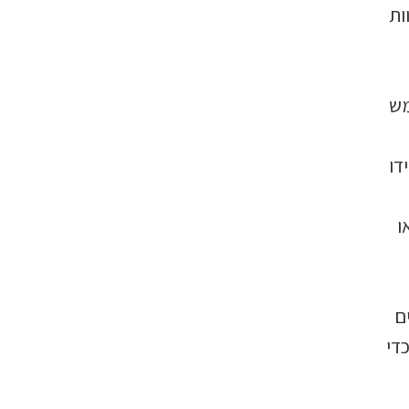
ות
מש
דו
ו
ם
די