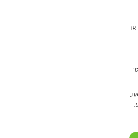
או
טי
 יחד עם זאת,
.